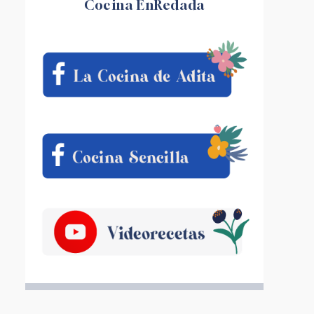
Cocina EnRedada